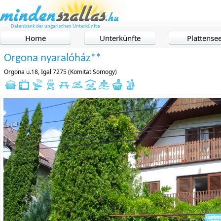
Datenbank der ungarischen Unterkünfte
Home
Unterkünfte
Plattense
Orgona nyaralóház**
Orgona u.18, Igal 7275 (Komitat Somogy)